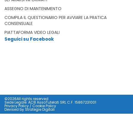
ASSEGNO DI MANTENIMENTO
COMPILA IL QUESTIONARIO PER AVVIARE LA PRATICA
CONSENSUALE
PIATTAFORMA VIDEO LEGALI
Seguici su Facebook
©2026All rights reserved
Sede Legale: ACB AssoTutelati SRL C.F. 15867231001
Privacy Policy
/
Cookie Policy
Devised by
Strategie Digitali