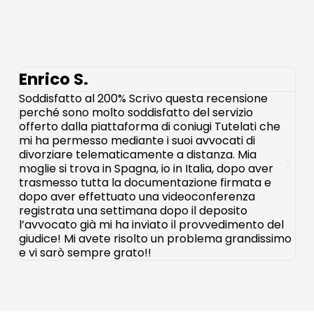
Enrico S.
M
Soddisfatto al 200% Scrivo questa recensione
All
perché sono molto soddisfatto del servizio
pub
offerto dalla piattaforma di coniugi Tutelati che
cre
mi ha permesso mediante i suoi avvocati di
int
divorziare telematicamente a distanza. Mia
pos
moglie si trova in Spagna, io in Italia, dopo aver
In 
trasmesso tutta la documentazione firmata e
fat
dopo aver effettuato una videoconferenza
dep
registrata una settimana dopo il deposito
gio
l’avvocato già mi ha inviato il provvedimento del
di 
giudice! Mi avete risolto un problema grandissimo
e vi sarò sempre grato!!