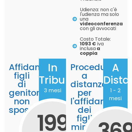
Udienza: non c'è
l'udienza ma solo
una
videoconferenza
con gli avvocati
Costo Totale:
1093 €
iva
inclusa
a
coppia
In
A
Affidamento
Procedura
figli
a
Tribunale
Dista
di
distanza
3 mesi
1 - 2
genitori
per
mesi
non
l'affidamento
sposati
dei
199
figli
36
minori