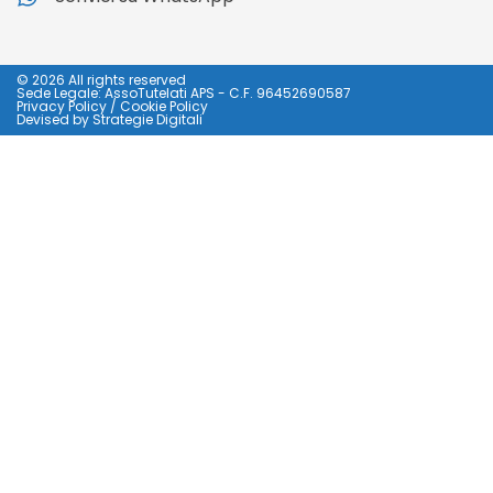
© 2026 All rights reserved
Sede Legale: AssoTutelati APS - C.F. 96452690587
Privacy Policy
/
Cookie Policy
Devised by
Strategie Digitali