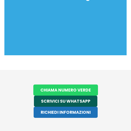
dal giudice e variano tra circa pochi giorni fino a un
massimo di 2 mesi)
Al termine dell’istruttoria la cancelleria trasmetterà il
provvedimento e la procedura si potrà definire
conclusa (nei tempi previsti)
CHIAMA NUMERO VERDE
SCRIVICI SU WHATSAPP
RICHIEDI INFORMAZIONI