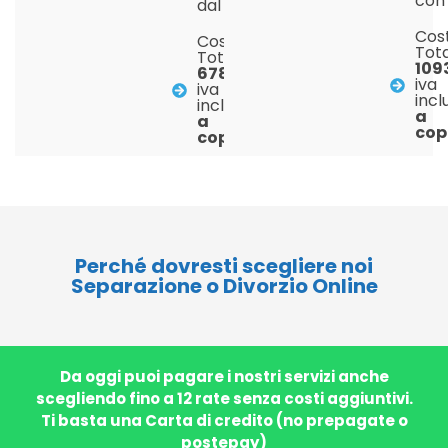
con 
dal Giudice
Cos
Costo
Tota
Totale:
109
678 €
iva
iva
incl
inclusa
a
a
cop
coppia
Perché dovresti scegliere noi
Separazione o Divorzio Online
Da oggi puoi pagare i nostri servizi anche
scegliendo fino a 12 rate senza costi aggiuntivi.
Ti basta una Carta di credito (no prepagate o
postepay)