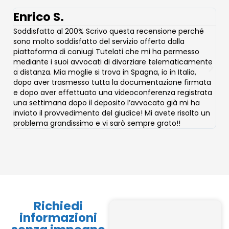
Enrico S.
M
Soddisfatto al 200% Scrivo questa recensione perché
All
sono molto soddisfatto del servizio offerto dalla
int
piattaforma di coniugi Tutelati che mi ha permesso
tru
mediante i suoi avvocati di divorziare telematicamente
rec
a distanza. Mia moglie si trova in Spagna, io in Italia,
ric
dopo aver trasmesso tutta la documentazione firmata
abb
e dopo aver effettuato una videoconferenza registrata
dep
una settimana dopo il deposito l’avvocato già mi ha
cir
inviato il provvedimento del giudice! Mi avete risolto un
sep
problema grandissimo e vi sarò sempre grato!!
Richiedi
informazioni