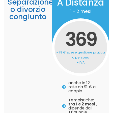
A Distanza
Separazione
o divorzio
1 - 2 mesi
congiunto
369
+79 € spese gestione pratica
a persona
+ IVA
anche in 12
rate da 91 € a
coppia
Tempistiche:
tra 1 e 2 mesi
,
dipende dal
Tribunale