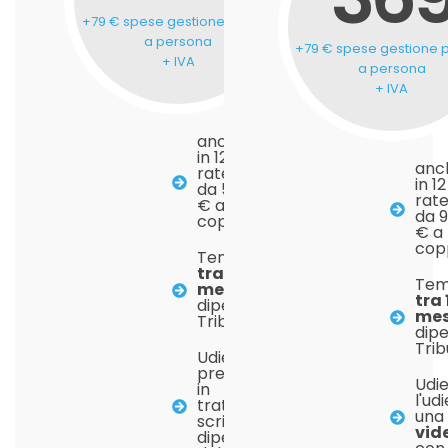
+79 € spese gestione pratica
a persona
+79 € spese gestione p
+ IVA
a persona
+ IVA
anche
in 12
anc
rate
in 12
da 56
rat
€ a
da 9
coppia
€ a
cop
Tempistiche:
tra 4 e 6
Tem
mesi
,
tra 
dipende dal
mes
Tribunale
dip
Tri
Udienza: in
presenza o
Udie
in
l'ud
trattazione
una
scritta,
vid
dipende