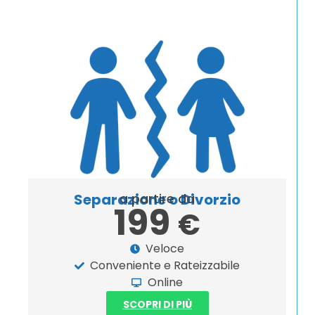
Separazione o Divorzio
a partire da
199
€
Veloce
Conveniente e Rateizzabile
Online
SCOPRI DI PIÙ