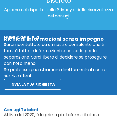
Discreto
Agiamo nel rispetto della Privacy e della riservatezza
dei coniugi
COME PROCEDERE
Richiedi informazioni senza impegno
Sarai ricontattato da un nostro consulente che ti
fornirà tutte le informazioni necessarie per la
separazione. Sarai libero di decidere se proseguire
con noi o meno.
Se preferisci puoi chiamare direttamente il nostro
servizio clienti.
INVIA LA TUA RICHIESTA
Coniugi Tutelati
Attiva dal 2020, è la prima piattaforma italiana