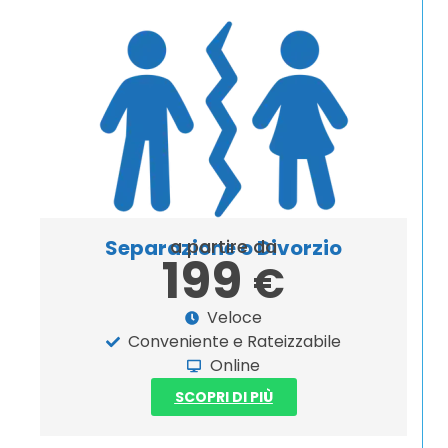
Separazione o Divorzio
a partire da
199
€
Veloce
Conveniente e Rateizzabile
Online
SCOPRI DI PIÙ