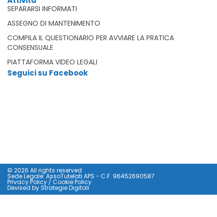
Attività
SEPARARSI INFORMATI
ASSEGNO DI MANTENIMENTO
COMPILA IL QUESTIONARIO PER AVVIARE LA PRATICA
CONSENSUALE
PIATTAFORMA VIDEO LEGALI
Seguici su Facebook
© 2026 All rights reserved
Sede Legale: AssoTutelati APS - C.F. 96452690587
Privacy Policy
/
Cookie Policy
Devised by
Strategie Digitali