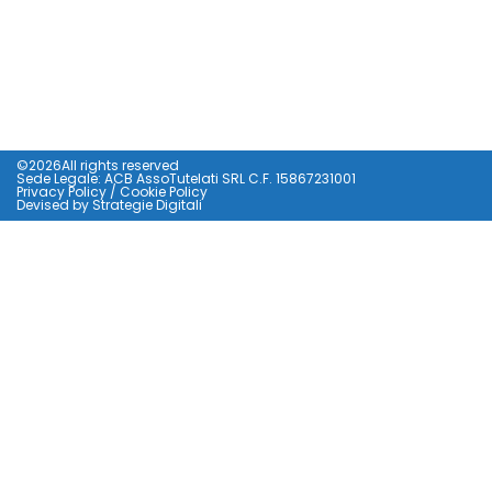
©2026All rights reserved
Sede Legale: ACB AssoTutelati SRL C.F. 15867231001
Privacy Policy
/
Cookie Policy
Devised by
Strategie Digitali