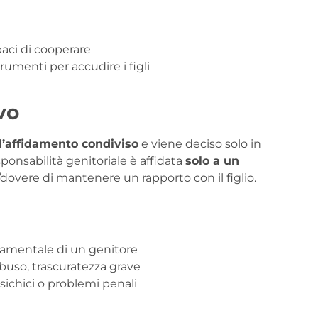
aci di cooperare
menti per accudire i figli
vo
l’affidamento condiviso
e viene deciso solo in
esponsabilità genitoriale è affidata
solo a un
to/dovere di mantenere un rapporto con il figlio.
amentale di un genitore
abuso, trascuratezza grave
psichici o problemi penali