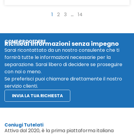
1
2
3
…
14
COME PROCEDERE
Richiedi informazioni senza impegno
Sarai ricontattato da un nostro consulente che ti
fornirà tutte le informazioni necessarie per la
separazione. Sarai libero di decidere se proseguire
con noi o meno.
Se preferisci puoi chiamare direttamente il nostro
servizio clienti.
INVIA LA TUA RICHIESTA
Coniugi Tutelati
Attiva dal 2020, è la prima piattaforma italiana